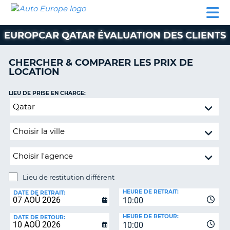
AUTO
LOCATION
LOCATION
CAMPING-
SUPPORT
EUROPE
DE
DE
PARTENAIRES
CAR
CLIENT
VOITURE
VOITURE
EUROPCAR QATAR ÉVALUATION DES CLIENTS
CAMPING-
CAR
CHERCHER & COMPARER LES PRIX DE
LOCATION
PARTENAIRES
SUPPORT
LIEU DE PRISE EN CHARGE:
ON
CLIENT
Lieu
de
MON
restitution
COMPTE
différent
GÉRER
MA
RÉSERVATION
Lieu de restitution différent
LIEU
FRANCE
HEURE DE RETRAIT:
DE
DATE DE RETRAIT:
10:00
RESTITUTION:
HEURE DE RETOUR:
DATE DE RETOUR:
10:00