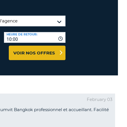
TION
NCES DE VOYAGES &
AFFILIÉS
TÈRES
U
CONNEXION
HEURE DE RETOUR:
10:00
TÈRE
VOIR NOS OFFRES
CULE
ALISER
TÈRE
CULE
February 03
L
umvit Bangkok professionnel et accueillant. Facilité
E