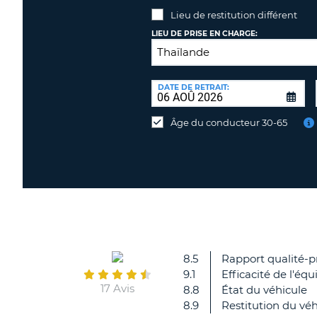
Lieu de restitution différent
LIEU DE PRISE EN CHARGE:
LIEU
DE
DATE DE RETRAIT:
Lieu
RESTITUTION:
de
Âge du conducteur 30-65
restitution
différent
8.5
Rapport qualité-p
9.1
Efficacité de l'équ
17 Avis
8.8
État du véhicule
8.9
Restitution du véh