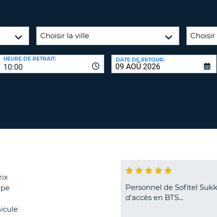
8-
VÉRIFICA
AGE
16
DU
CARAC
NOUVEA
AU
MOT
HEURE DE RETRAIT:
DATE DE RETOUR:
MOINS
DE
10:00
UN
PASSE
CARAC
MAJUS
AU
MOINS
RÉINITI
LE
UN
MOT
CARAC
DE
PASSE
MINUS
AU
MOINS
rix
CANCE
Personnel de Sofitel Sukk
ipe
UN
d'accès en BTS...
CHIFFR
icule
AU