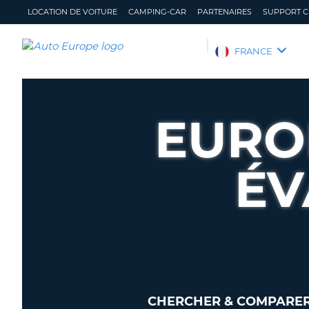
LOCATION DE VOITURE
CAMPING-CAR
PARTENAIRES
SUPPORT C
AUTO
FRANCE
EUROPE
LOCATION
DE
EURO
VOITURE
CAMPING-
CAR
ÉV
PARTENAIRES
SUPPORT
CLIENT
MON
GÉRER
COMPTE
MA
RÉSERVATION
FRANCE
CHERCHER & COMPARER 