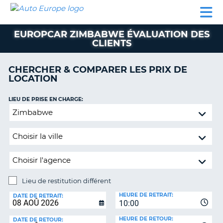
AUTO
LOCATION
LOCATION
CAMPING-
SUPPORT
EUROPE
DE
DE
PARTENAIRES
CAR
CLIENT
VOITURE
VOITURE
EUROPCAR ZIMBABWE ÉVALUATION DES
CLIENTS
CAMPING-
CAR
CHERCHER & COMPARER LES PRIX DE
PARTENAIRES
LOCATION
SUPPORT
ON
LIEU DE PRISE EN CHARGE:
CLIENT
Lieu
MON
de
COMPTE
restitution
différent
GÉRER
MA
RÉSERVATION
Lieu de restitution différent
FRANCE
LIEU
HEURE DE RETRAIT:
DE
DATE DE RETRAIT:
10:00
RESTITUTION:
HEURE DE RETOUR:
DATE DE RETOUR: