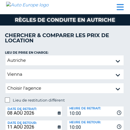
AUTO
LOCATION
LOCATION
CAMPING-
SUPPORT
EUROPE
DE
DE
PARTENAIRES
CAR
CLIENT
VOITURE
VOITURE
RÈGLES DE CONDUITE EN AUTRICHE
CAMPING-
CAR
CHERCHER & COMPARER LES PRIX DE
LOCATION
PARTENAIRES
SUPPORT
LIEU DE PRISE EN CHARGE:
ON
CLIENT
Lieu
de
MON
restitution
COMPTE
différent
GÉRER
MA
RÉSERVATION
Lieu de restitution différent
LIEU
FRANCE
HEURE DE RETRAIT:
DE
DATE DE RETRAIT:
10:00
RESTITUTION:
HEURE DE RETOUR:
DATE DE RETOUR:
10:00