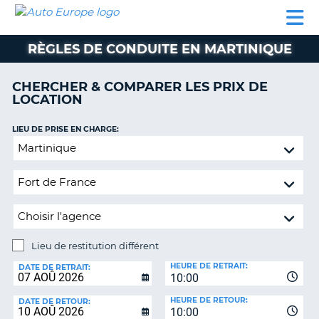
AUTO
LOCATION
LOCATION
CAMPING-
SUPPORT
EUROPE
DE
DE
PARTENAIRES
CAR
CLIENT
VOITURE
VOITURE
RÈGLES DE CONDUITE EN MARTINIQUE
CAMPING-
CAR
CHERCHER & COMPARER LES PRIX DE
LOCATION
PARTENAIRES
SUPPORT
LIEU DE PRISE EN CHARGE:
ON
CLIENT
Lieu
de
MON
restitution
COMPTE
différent
GÉRER
MA
RÉSERVATION
Lieu de restitution différent
LIEU
FRANCE
HEURE DE RETRAIT:
DE
DATE DE RETRAIT:
10:00
RESTITUTION:
HEURE DE RETOUR:
DATE DE RETOUR:
10:00