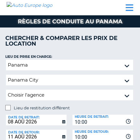
AUTO
LOCATION
LOCATION
CAMPING-
SUPPORT
EUROPE
DE
DE
PARTENAIRES
CAR
CLIENT
VOITURE
VOITURE
RÈGLES DE CONDUITE AU PANAMA
CAMPING-
CAR
CHERCHER & COMPARER LES PRIX DE
LOCATION
PARTENAIRES
SUPPORT
LIEU DE PRISE EN CHARGE:
ON
CLIENT
Lieu
de
MON
restitution
COMPTE
différent
GÉRER
MA
RÉSERVATION
Lieu de restitution différent
LIEU
FRANCE
HEURE DE RETRAIT:
DE
DATE DE RETRAIT:
10:00
RESTITUTION:
HEURE DE RETOUR:
DATE DE RETOUR:
10:00