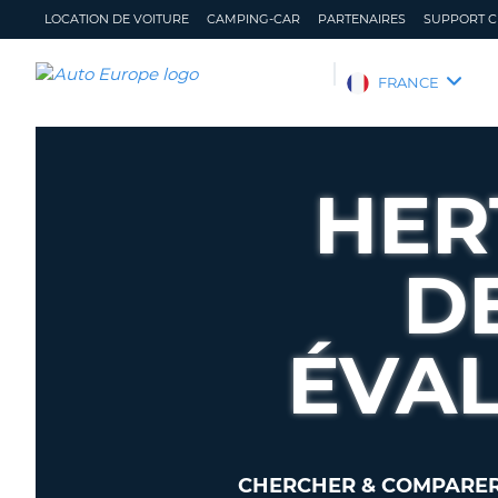
LOCATION DE VOITURE
CAMPING-CAR
PARTENAIRES
SUPPORT C
AUTO
FRANCE
EUROPE
LOCATION
DE
HER
VOITURE
CAMPING-
CAR
D
PARTENAIRES
SUPPORT
ÉVAL
CLIENT
MON
GÉRER
COMPTE
MA
RÉSERVATION
FRANCE
CHERCHER & COMPARER 