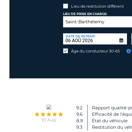
Lieu de restitution différent
LIEU DE PRISE EN CHARGE:
LIEU
DE
DATE DE RETRAIT:
Lieu
RESTITUTION:
de
Âge du conducteur 30-65
restitution
différent
9.2
Rapport qualité-pr
9.6
Efficacité de l'équ
10 Avis
8.9
État du véhicule
9.3
Restitution du véh