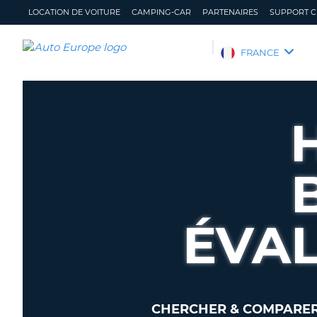
LOCATION DE VOITURE
CAMPING-CAR
PARTENAIRES
SUPPORT C
AUTO
FRANCE
EUROPE
LOCATION
DE
VOITURE
CAMPING-
CAR
PARTENAIRES
SUPPORT
ÉVAL
CLIENT
MON
GÉRER
COMPTE
MA
RÉSERVATION
FRANCE
CHERCHER & COMPARER 