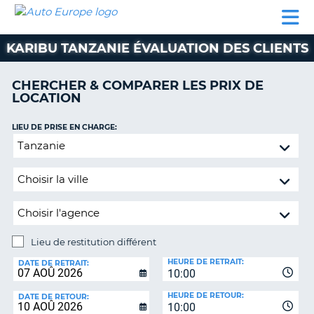
AUTO
LOCATION
LOCATION
CAMPING-
SUPPORT
EUROPE
DE
DE
PARTENAIRES
CAR
CLIENT
VOITURE
VOITURE
KARIBU TANZANIE ÉVALUATION DES CLIENTS
CAMPING-
CAR
CHERCHER & COMPARER LES PRIX DE
LOCATION
PARTENAIRES
SUPPORT
LIEU DE PRISE EN CHARGE:
ON
CLIENT
Lieu
de
MON
restitution
COMPTE
différent
GÉRER
MA
RÉSERVATION
Lieu de restitution différent
LIEU
FRANCE
HEURE DE RETRAIT:
DE
DATE DE RETRAIT:
10:00
RESTITUTION:
HEURE DE RETOUR:
DATE DE RETOUR:
10:00