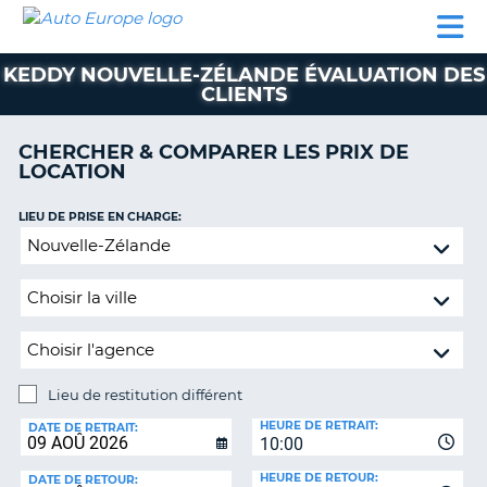
AUTO
LOCATION
LOCATION
CAMPING-
SUPPORT
EUROPE
DE
DE
PARTENAIRES
CAR
CLIENT
VOITURE
VOITURE
KEDDY NOUVELLE-ZÉLANDE ÉVALUATION DES
CLIENTS
CAMPING-
CAR
CHERCHER & COMPARER LES PRIX DE
PARTENAIRES
LOCATION
SUPPORT
ON
LIEU DE PRISE EN CHARGE:
CLIENT
Lieu
MON
de
COMPTE
restitution
différent
GÉRER
MA
RÉSERVATION
Lieu de restitution différent
FRANCE
LIEU
HEURE DE RETRAIT:
DE
DATE DE RETRAIT:
10:00
RESTITUTION:
HEURE DE RETOUR:
DATE DE RETOUR: