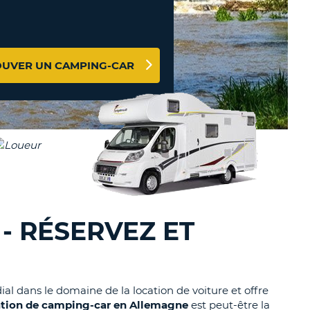
TION
NCES DE VOYAGES &
AFFILIÉS
TÈRES
U
CONNEXION
OUVER UN CAMPING-CAR
TÈRE
CULE
ALISER
TÈRE
CULE
- RÉSERVEZ ET
L
E
ial dans le domaine de la location de voiture et offre
ation de camping-car en Allemagne
est peut-être la