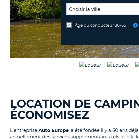
LIEU
DE
Âge du conducteur 30-65
Lieu
RESTITUTION:
de
restitution
différent
LOCATION DE CAMPIN
ÉCONOMISEZ
L'entreprise
Auto Europe
, a été fondée il y a 60 ans dé
actuellement des services supplémentaires tels que la 