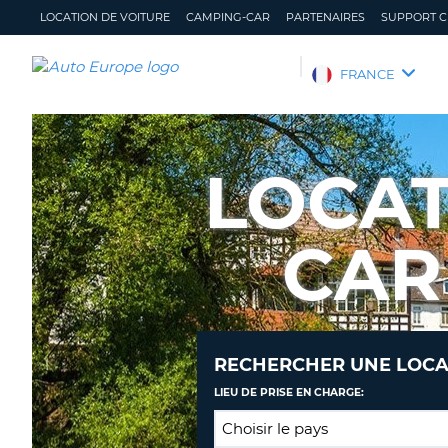
LOCATION DE VOITURE
CAMPING-CAR
PARTENAIRES
SUPPORT C
AUTO
FRANCE
EUROPE
LOCATION
DE
LOCAT
VOITURE
CAMPING-
CAR
CAR
PARTENAIRES
SUPPORT
CLIENT
MON
GÉRER
RECHERCHER UNE LOCA
COMPTE
MA
RÉSERVATION
LIEU DE PRISE EN CHARGE:
FRANCE