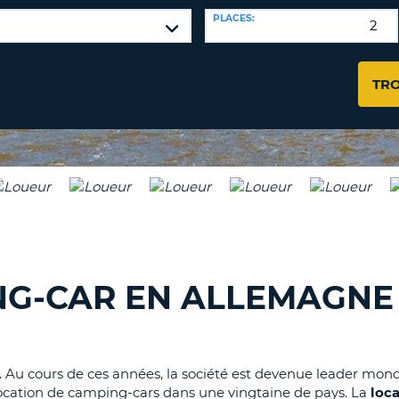
PLACES:
8-
VÉRIFICA
AGE
16
DU
CARAC
NOUVEA
TR
AU
MOT
MOINS
DE
UN
PASSE
CARAC
MAJUS
AU
MOINS
RÉINITI
LE
UN
MOT
CARAC
DE
PASSE
MINUS
G-CAR EN ALLEMAGNE 
AU
MOINS
CANCE
UN
CHIFFR
jà. Au cours de ces années, la société est devenue leader mond
AU
location de camping-cars dans une vingtaine de pays. La
loc