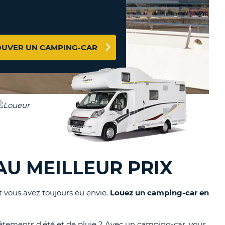
TION
NCES DE VOYAGES &
AFFILIÉS
TÈRES
U
CONNEXION
OUVER UN CAMPING-CAR
TÈRE
CULE
ALISER
TÈRE
CULE
AU MEILLEUR PRIX
L
 vous avez toujours eu envie.
Louez un camping-car en
E
vêtements d'été et de pluie ? Avec un camping-car, vous