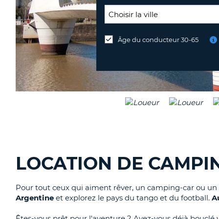
LIEU
DE
Âge du conducteur 30-65
Lieu
RESTITUTION:
de
restitution
différent
LOCATION DE CAMPIN
Pour tout ceux qui aiment rêver, un camping-car ou un 
Argentine
et explorez le pays du tango et du football.
A
Êtes-vous prêt pour l'aventure ? Avez-vous déjà bouclé 