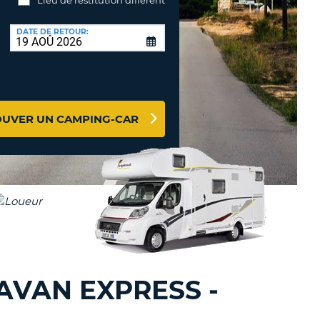
TION
DATE DE RETOUR:
NCES DE VOYAGES &
AFFILIÉS
TÈRES
U
CONNEXION
OUVER UN CAMPING-CAR
TÈRE
CULE
ALISER
TÈRE
CULE
L
AVAN EXPRESS -
E