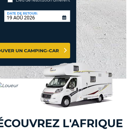
TION
DATE DE RETOUR:
NCES DE VOYAGES &
AFFILIÉS
TÈRES
U
CONNEXION
OUVER UN CAMPING-CAR
TÈRE
CULE
ALISER
TÈRE
CULE
L
ÉCOUVREZ L'AFRIQUE
E