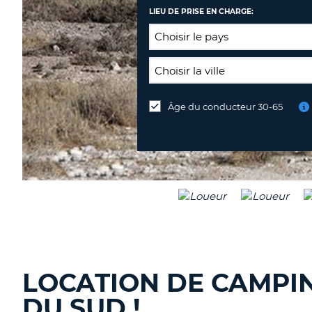
LIEU DE PRISE EN CHARGE:
LIEU
DE
Âge du conducteur 30-65
Lieu
RESTITUTION:
de
restitution
différent
LOCATION DE CAMPIN
DU SUD !