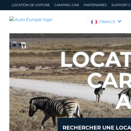
LOCATION DE VOITURE
CAMPING-CAR
PARTENAIRES
SUPPORT C
AUTO
FRANCE
EUROPE
LOCATION
DE
LOCAT
VOITURE
CAMPING-
CAR
CAR
PARTENAIRES
SUPPORT
A
CLIENT
MON
GÉRER
COMPTE
MA
RÉSERVATION
FRANCE
RECHERCHER UNE LOCA