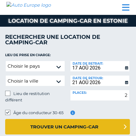
AUTO
LOCATION
LOCATION
CAMPING-
SUPPORT
EUROPE
DE
DE
PARTENAIRES
CAR
CLIENT
VOITURE
VOITURE
LOCATION DE CAMPING-CAR EN ESTONIE
CAMPING-
CAR
RECHERCHER UNE LOCATION DE
CAMPING-CAR
PARTENAIRES
SUPPORT
LIEU DE PRISE EN CHARGE:
ON
CLIENT
Lieu
DATE DE RETRAIT:
de
MON
restitution
COMPTE
DATE DE RETOUR:
différent
GÉRER
PLACES:
Lieu de restitution
MA
différent
RÉSERVATION
LIEU
FRANCE
DE
Âge du conducteur 30-65
RESTITUTION:
TROUVER UN CAMPING-CAR