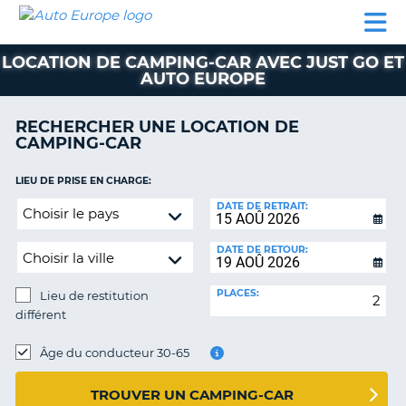
AUTO
LOCATION
LOCATION
CAMPING-
SUPPORT
EUROPE
DE
DE
PARTENAIRES
CAR
CLIENT
VOITURE
VOITURE
LOCATION DE CAMPING-CAR AVEC JUST GO ET
AUTO EUROPE
CAMPING-
CAR
RECHERCHER UNE LOCATION DE
PARTENAIRES
CAMPING-CAR
SUPPORT
ON
LIEU DE PRISE EN CHARGE:
CLIENT
Lieu
DATE DE RETRAIT:
MON
de
COMPTE
restitution
DATE DE RETOUR:
différent
GÉRER
MA
PLACES:
Lieu de restitution
RÉSERVATION
différent
FRANCE
LIEU
DE
Âge du conducteur 30-65
RESTITUTION:
TROUVER UN CAMPING-CAR