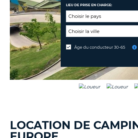
LIEU DE PRISE EN CHARGE:
LIEU
DE
Âge du conducteur 30-65
Lieu
RESTITUTION:
de
restitution
différent
LOCATION DE CAMPI
EUROPE