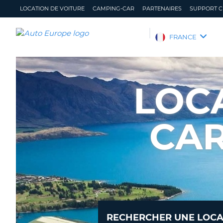
LOCATION DE VOITURE
CAMPING-CAR
PARTENAIRES
SUPPORT C
AUTO
FRANCE
EUROPE
LOCATION
DE
LOC
VOITURE
CAMPING-
CAR
CAR
PARTENAIRES
SUPPORT
CLIENT
MON
GÉRER
COMPTE
MA
RÉSERVATION
FRANCE
RECHERCHER UNE LOCA