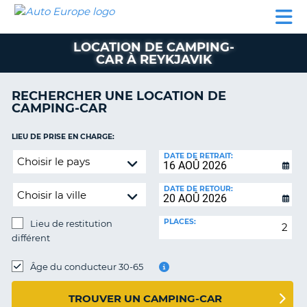
AUTO
LOCATION
LOCATION
CAMPING-
SUPPORT
EUROPE
DE
DE
PARTENAIRES
CAR
CLIENT
VOITURE
VOITURE
LOCATION DE CAMPING-
CAR À REYKJAVIK
CAMPING-
CAR
RECHERCHER UNE LOCATION DE
PARTENAIRES
CAMPING-CAR
SUPPORT
ON
LIEU DE PRISE EN CHARGE:
CLIENT
Lieu
DATE DE RETRAIT:
MON
de
COMPTE
restitution
DATE DE RETOUR:
différent
GÉRER
MA
PLACES:
Lieu de restitution
RÉSERVATION
différent
FRANCE
LIEU
DE
Âge du conducteur 30-65
RESTITUTION:
TROUVER UN CAMPING-CAR