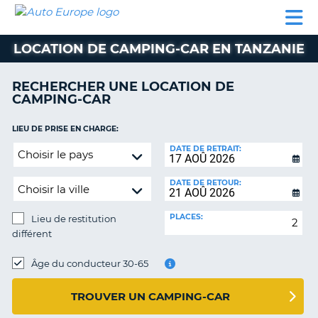
AUTO
LOCATION
LOCATION
CAMPING-
SUPPORT
EUROPE
DE
DE
PARTENAIRES
CAR
CLIENT
VOITURE
VOITURE
LOCATION DE CAMPING-CAR EN TANZANIE
CAMPING-
CAR
RECHERCHER UNE LOCATION DE
CAMPING-CAR
PARTENAIRES
SUPPORT
LIEU DE PRISE EN CHARGE:
ON
CLIENT
Lieu
DATE DE RETRAIT:
de
MON
restitution
COMPTE
DATE DE RETOUR:
différent
GÉRER
PLACES:
Lieu de restitution
MA
différent
RÉSERVATION
LIEU
FRANCE
DE
Âge du conducteur 30-65
RESTITUTION:
TROUVER UN CAMPING-CAR