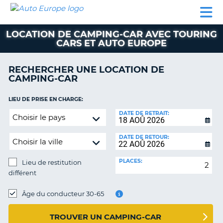
AUTO
LOCATION
LOCATION
CAMPING-
SUPPORT
EUROPE
DE
DE
PARTENAIRES
CAR
CLIENT
VOITURE
VOITURE
LOCATION DE CAMPING-CAR AVEC TOURING
CARS ET AUTO EUROPE
CAMPING-
CAR
RECHERCHER UNE LOCATION DE
PARTENAIRES
CAMPING-CAR
SUPPORT
ON
LIEU DE PRISE EN CHARGE:
CLIENT
Lieu
DATE DE RETRAIT:
MON
de
COMPTE
restitution
DATE DE RETOUR:
différent
GÉRER
MA
PLACES:
Lieu de restitution
RÉSERVATION
différent
FRANCE
LIEU
DE
Âge du conducteur 30-65
RESTITUTION:
TROUVER UN CAMPING-CAR