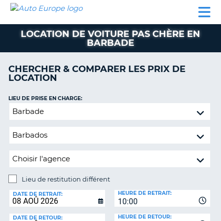
AUTO
LOCATION
LOCATION
CAMPING-
SUPPORT
EUROPE
DE
DE
PARTENAIRES
CAR
CLIENT
VOITURE
VOITURE
LOCATION DE VOITURE PAS CHÈRE EN
BARBADE
CAMPING-
CAR
CHERCHER & COMPARER LES PRIX DE
PARTENAIRES
LOCATION
SUPPORT
ON
LIEU DE PRISE EN CHARGE:
CLIENT
Lieu
MON
de
COMPTE
restitution
différent
GÉRER
MA
RÉSERVATION
Lieu de restitution différent
FRANCE
LIEU
HEURE DE RETRAIT:
DE
DATE DE RETRAIT:
10:00
RESTITUTION:
HEURE DE RETOUR:
DATE DE RETOUR: