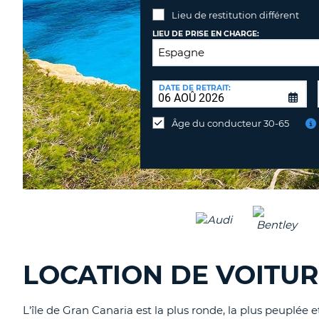
Lieu de restitution différent
LIEU DE PRISE EN CHARGE:
LIEU
DE
DATE DE RETRAIT:
Lieu
RESTITUTION:
de
Âge du conducteur 30-65
restitution
différent
LOCATION DE VOITUR
L'île de Gran Canaria est la plus ronde, la plus peuplée 