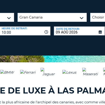
8-
VÉRIFICA
AGE
16
DU
CARAC
NOUVEA
AU
MOT
HEURE DE RETRAIT:
DATE DE RETOUR:
MOINS
DE
10:00
UN
PASSE
CARAC
MAJUS
AU
MOINS
RÉINITI
LE
UN
MOT
CARAC
DE
PASSE
MINUS
AU
MOINS
CANCE
E DE LUXE À LAS PALM
UN
CHIFFR
AU
et la plus africaine de l'archipel des canaries, avec comme vi