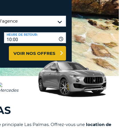
TION
NCES DE VOYAGES &
AFFILIÉS
TÈRES
U
CONNEXION
HEURE DE RETOUR:
10:00
TÈRE
VOIR NOS OFFRES
CULE
ALISER
TÈRE
CULE
L
AS
E
lle principale Las Palmas. Offrez-vous une
location de