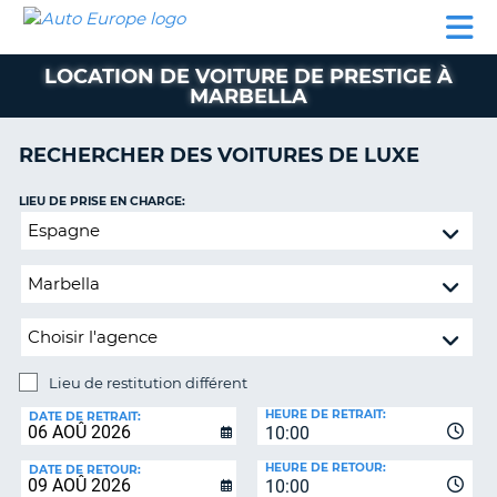
AUTO
LOCATION
LOCATION
CAMPING-
SUPPORT
EUROPE
DE
DE
PARTENAIRES
CAR
CLIENT
VOITURE
VOITURE
LOCATION DE VOITURE DE PRESTIGE À
MARBELLA
CAMPING-
CAR
RECHERCHER DES VOITURES DE LUXE
PARTENAIRES
SUPPORT
LIEU DE PRISE EN CHARGE:
ON
CLIENT
Lieu
de
MON
restitution
COMPTE
différent
GÉRER
MA
RÉSERVATION
Lieu de restitution différent
LIEU
FRANCE
HEURE DE RETRAIT:
DE
DATE DE RETRAIT:
10:00
RESTITUTION:
HEURE DE RETOUR:
DATE DE RETOUR:
10:00