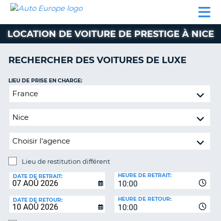
AUTO
LOCATION
LOCATION
CAMPING-
SUPPORT
EUROPE
DE
DE
PARTENAIRES
CAR
CLIENT
VOITURE
VOITURE
LOCATION DE VOITURE DE PRESTIGE À NICE
CAMPING-
CAR
RECHERCHER DES VOITURES DE LUXE
PARTENAIRES
LIEU DE PRISE EN CHARGE:
SUPPORT
ON
Lieu
CLIENT
de
restitution
MON
différent
COMPTE
GÉRER
MA
Lieu de restitution différent
RÉSERVATION
LIEU
HEURE DE RETRAIT:
DE
DATE DE RETRAIT:
FRANCE
10:00
RESTITUTION:
HEURE DE RETOUR:
DATE DE RETOUR:
10:00