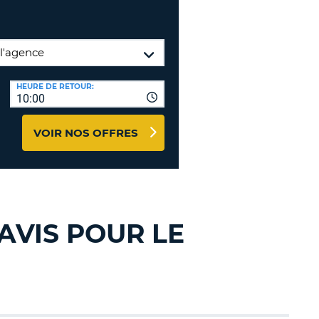
TION
NCES DE VOYAGES &
AFFILIÉS
TÈRES
U
CONNEXION
HEURE DE RETOUR:
10:00
TÈRE
VOIR NOS OFFRES
CULE
ALISER
TÈRE
AVIS POUR LE
CULE
L
E