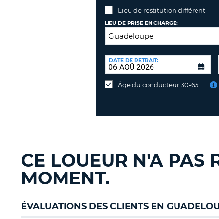
Lieu de restitution différent
LIEU DE PRISE EN CHARGE:
LIEU
DE
DATE DE RETRAIT:
Lieu
RESTITUTION:
de
Âge du conducteur 30-65
restitution
différent
CE LOUEUR N'A PAS 
MOMENT.
ÉVALUATIONS DES CLIENTS EN GUADELO