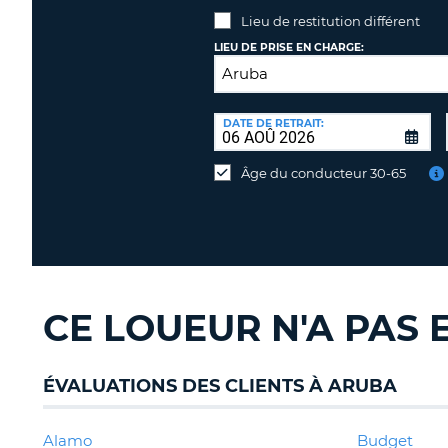
Lieu de restitution différent
LIEU DE PRISE EN CHARGE:
LIEU
DE
DATE DE RETRAIT:
Lieu
RESTITUTION:
de
Âge du conducteur 30-65
restitution
différent
CE LOUEUR N'A PAS
ÉVALUATIONS DES CLIENTS À ARUBA
Alamo
Budget