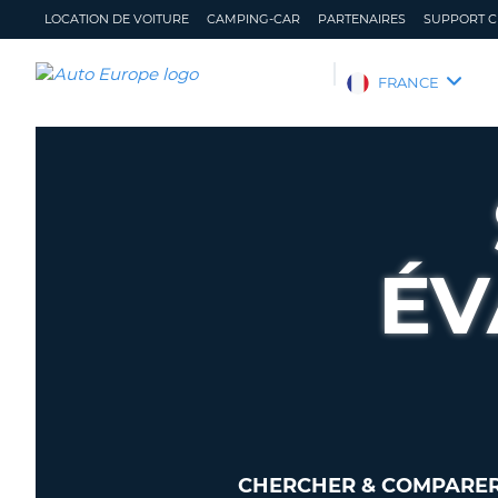
LOCATION DE VOITURE
CAMPING-CAR
PARTENAIRES
SUPPORT C
AUTO
FRANCE
EUROPE
LOCATION
DE
VOITURE
CAMPING-
CAR
ÉV
PARTENAIRES
SUPPORT
CLIENT
MON
GÉRER
COMPTE
MA
RÉSERVATION
FRANCE
CHERCHER & COMPARER 