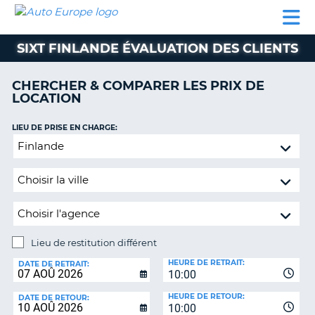
AUTO
LOCATION
LOCATION
CAMPING-
SUPPORT
EUROPE
DE
DE
PARTENAIRES
CAR
CLIENT
VOITURE
VOITURE
SIXT FINLANDE ÉVALUATION DES CLIENTS
CAMPING-
CAR
CHERCHER & COMPARER LES PRIX DE
LOCATION
PARTENAIRES
SUPPORT
LIEU DE PRISE EN CHARGE:
ON
CLIENT
Lieu
de
MON
restitution
COMPTE
différent
GÉRER
MA
RÉSERVATION
Lieu de restitution différent
LIEU
FRANCE
HEURE DE RETRAIT:
DE
DATE DE RETRAIT:
10:00
RESTITUTION:
HEURE DE RETOUR:
DATE DE RETOUR:
10:00