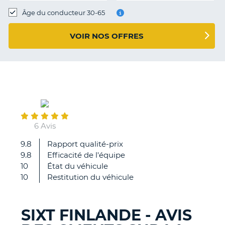
T
Âge du conducteur 30-65
VOIR NOS OFFRES
March
12
6 Avis
9.8
Rapport qualité-prix
Un
9.8
Efficacité de l'équipe
excellent
10
État du véhicule
accueil
10
Restitution du véhicule
des
conseillers
que
SIXT FINLANDE - AVIS
ce
H