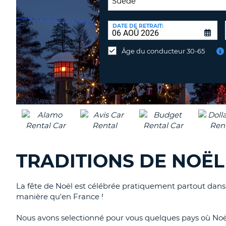
LIEU
DE
DATE DE RETRAIT:
Lieu
RESTITUTION:
de
Âge du conducteur 30-65
restitution
différent
TRADITIONS DE NOËL
La fête de Noël est célébrée pratiquement partout dans le
manière qu'en France !
Nous avons selectionné pour vous quelques pays où Noël 