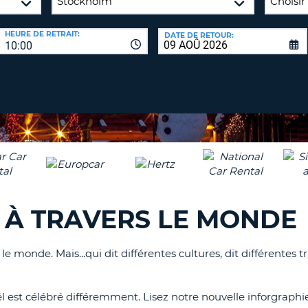
8-
VÉRIFICA
AGE
HEURE DE RETRAIT:
DATE DE RETOUR:
16
DU
10:00
CARAC
NOUVEA
AU
MOT
MOINS
DE
UN
PASSE
CARAC
MAJUS
AU
MOINS
RÉINITI
LE
UN
MOT
CARAC
DE
 À TRAVERS LE MONDE
PASSE
MINUS
AU
MOINS
 monde. Mais...qui dit différentes cultures, dit différentes t
CANCE
UN
CHIFFR
est célébré différemment. Lisez notre nouvelle inforgraphie 
AU