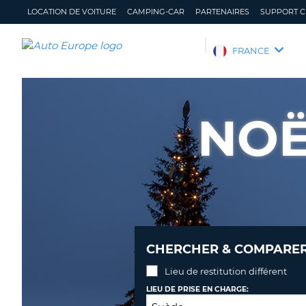
LOCATION DE VOITURE
CAMPING-CAR
PARTENAIRES
SUPPORT C
AUTO
FRANCE
EUROPE
LOCATION
DE
NOË
VOITURE
CAMPING-
CAR
PARTENAIRES
SUPPORT
CLIENT
MON
GÉRER
CHERCHER & COMPARER 
COMPTE
MA
RÉSERVATION
Lieu de restitution différent
FRANCE
LIEU DE PRISE EN CHARGE: