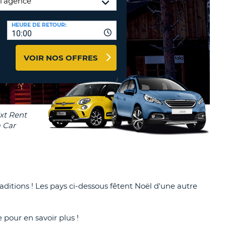
TION
NCES DE VOYAGES &
HEURE DE RETOUR:
10:00
AFFILIÉS
TÈRES
U
CONNEXION
VOIR NOS OFFRES
TÈRE
CULE
ALISER
TÈRE
CULE
raditions ! Les pays ci-dessous fêtent Noël d'une autre
L
E
pour en savoir plus !