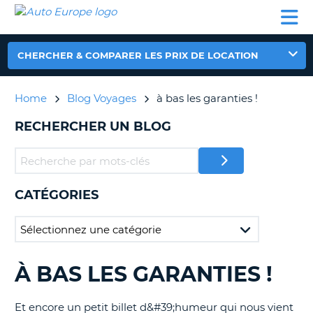
AUTO
LOCATION
LOCATION
CAMPING-
SUPPORT
EUROPE
DE
DE
PARTENAIRES
CAR
CLIENT
VOITURE
VOITURE
CHERCHER & COMPARER LES PRIX DE LOCATION
CAMPING-
CAR
Home
Blog Voyages
à bas les garanties !
PARTENAIRES
RECHERCHER UN BLOG
SUPPORT
ON
CLIENT
MON
COMPTE
CATÉGORIES
GÉRER
MA
RÉSERVATION
FRANCE
À BAS LES GARANTIES !
RECHERCHER
DES
BLOGS......
Et encore un petit billet d&#39;humeur qui nous vient