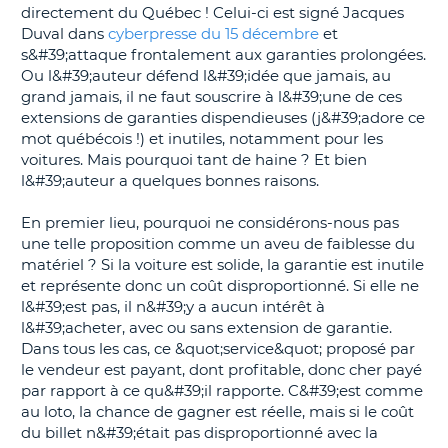
directement du Québec ! Celui-ci est signé Jacques
T
Duval dans
cyberpresse du 15 décembre
et
s&#39;attaque frontalement aux garanties prolongées.
Ou l&#39;auteur défend l&#39;idée que jamais, au
grand jamais, il ne faut souscrire à l&#39;une de ces
extensions de garanties dispendieuses (j&#39;adore ce
mot québécois !) et inutiles, notamment pour les
voitures. Mais pourquoi tant de haine ? Et bien
l&#39;auteur a quelques bonnes raisons.
En premier lieu, pourquoi ne considérons-nous pas
une telle proposition comme un aveu de faiblesse du
matériel ? Si la voiture est solide, la garantie est inutile
et représente donc un coût disproportionné. Si elle ne
l&#39;est pas, il n&#39;y a aucun intérêt à
l&#39;acheter, avec ou sans extension de garantie.
Dans tous les cas, ce &quot;service&quot; proposé par
le vendeur est payant, dont profitable, donc cher payé
par rapport à ce qu&#39;il rapporte. C&#39;est comme
au loto, la chance de gagner est réelle, mais si le coût
du billet n&#39;était pas disproportionné avec la
H