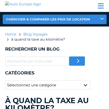
AUTO
LOCATION
LOCATION
CAMPING-
SUPPORT
EUROPE
DE
DE
PARTENAIRES
CAR
CLIENT
VOITURE
VOITURE
CHERCHER & COMPARER LES PRIX DE LOCATION
CAMPING-
CAR
Home
Blog Voyages
PARTENAIRES
à quand la taxe au kilomètre?
SUPPORT
ON
RECHERCHER UN BLOG
CLIENT
MON
COMPTE
GÉRER
CATÉGORIES
MA
RÉSERVATION
FRANCE
À QUAND LA TAXE AU
RECHERCHER
DES
KILOMÈTRE?
BLOGS......