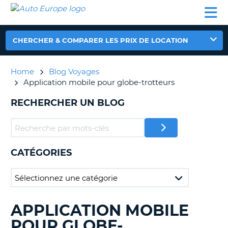
AUTO
LOCATION
LOCATION
CAMPING-
SUPPORT
EUROPE
DE
DE
PARTENAIRES
CAR
CLIENT
VOITURE
VOITURE
CHERCHER & COMPARER LES PRIX DE LOCATION
CAMPING-
CAR
Home
Blog Voyages
PARTENAIRES
Application mobile pour globe-trotteurs
SUPPORT
ON
RECHERCHER UN BLOG
CLIENT
MON
COMPTE
GÉRER
CATÉGORIES
MA
RÉSERVATION
FRANCE
APPLICATION MOBILE
RECHERCHER
DES
POUR GLOBE-
BLOGS......