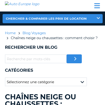
AUTO
LOCATION
LOCATION
CAMPING-
SUPPORT
EUROPE
DE
DE
PARTENAIRES
CAR
CLIENT
VOITURE
VOITURE
CHERCHER & COMPARER LES PRIX DE LOCATION
CAMPING-
CAR
Home
Blog Voyages
PARTENAIRES
Chaînes neige ou chaussettes : comment choisir ?
SUPPORT
ON
RECHERCHER UN BLOG
CLIENT
MON
COMPTE
GÉRER
CATÉGORIES
MA
RÉSERVATION
FRANCE
CHAÎNES NEIGE OU
RECHERCHER
DES
CHAUSSETTES :
BLOGS......