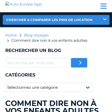
AUTO
LOCATION
LOCATION
CAMPING-
SUPPORT
EUROPE
DE
DE
PARTENAIRES
CAR
CLIENT
VOITURE
VOITURE
CHERCHER & COMPARER LES PRIX DE LOCATION
CAMPING-
CAR
Home
Blog Voyages
PARTENAIRES
Comment dire non à vos enfants adultes
SUPPORT
ON
RECHERCHER UN BLOG
CLIENT
MON
COMPTE
GÉRER
CATÉGORIES
MA
RÉSERVATION
FRANCE
COMMENT DIRE NON À
RECHERCHER
DES
VOS ENFANTS ADULTES
BLOGS......