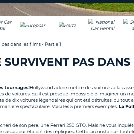
8-
VÉRIFICA
AGE
16
DU
CARAC
NOUVEA
AU
MOT
MOINS
DE
pas dans les films - Partie 1
UN
PASSE
CARAC
E SURVIVENT PAS DANS
MAJUS
AU
MOINS
RÉINITI
LE
UN
MOT
es tournages!
Hollywood adore mettre des voitures à la casse
CARAC
DE
s de voitures, qu'il est presque impossible d'imaginer un m
PASSE
MINUS
te de dix voitures légendaires qui ont été détruites, ou tout
AU
anière spectaculaire. Voici les 5 premiers exemples:
La Fol
MOINS
CANCE
UN
CHIFFR
chéri de son père, une Ferrari 250 GTO. Mais ne vous inquiét
AU
 le cascadeur étaient des répliques. Cette circonstance, toutefo