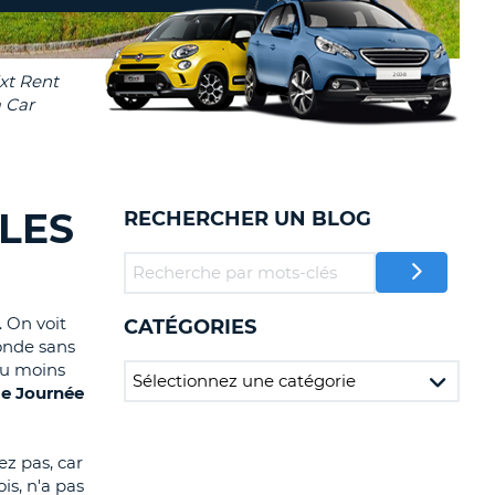
TION
NCES DE VOYAGES &
AFFILIÉS
TÈRES
U
CONNEXION
TÈRE
 LES
RECHERCHER UN BLOG
CULE
ALISER
. On voit
CATÉGORIES
TÈRE
onde sans
CULE
 au moins
le Journée
L
E
ez pas, car
is, n'a pas