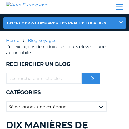
AUTO
LOCATION
LOCATION
CAMPING-
SUPPORT
EUROPE
DE
DE
PARTENAIRES
CAR
CLIENT
VOITURE
VOITURE
CHERCHER & COMPARER LES PRIX DE LOCATION
CAMPING-
CAR
Home
Blog Voyages
PARTENAIRES
Dix façons de réduire les coûts élevés d'une
SUPPORT
automobile
ON
CLIENT
RECHERCHER UN BLOG
MON
COMPTE
GÉRER
MA
CATÉGORIES
RÉSERVATION
FRANCE
DIX MANIÈRES DE
RECHERCHER
DES