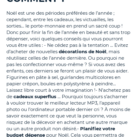
T
Noël est une des périodes préférées de l’année ;
cependant, entre les cadeaux, les victuailles, les
sorties… le porte-monnaie en prend un sacré coup !
Donc pour finir la fin de l’année en beauté et sans trop
dépenser, voici quelques conseils qui vous pourront
vous être utiles : - Ne cédez pas à la tentation … Evitez
d’acheter de nouvelles
décorations de Noël
, mais
réutilisez celles de l’année dernière. Ou pourquoi ne
pas les confectionner vous-même ? Si vous avez des
enfants, ces derniers se feront un plaisir de vous aider.
Figurines en pâte à sel, guirlandes multicolores en
papier crépon, boules en polystyrène à peindre…
Laissez libre court à votre imagination !- N’achetez pas
de
cadeaux superflus
… Pourquoi toujours s’acharner
à vouloir trouver le meilleur lecteur MP3, l’appareil
photo ou l’ordinateur portable dernier cri ? À moins de
savoir exactement ce que veut la personne, vous
risquez de la décevoir en achetant une autre marque
ou un autre produit non désiré.-
Planifiez votre
budget dépense
pour Noël. Cela vous permettra de
H