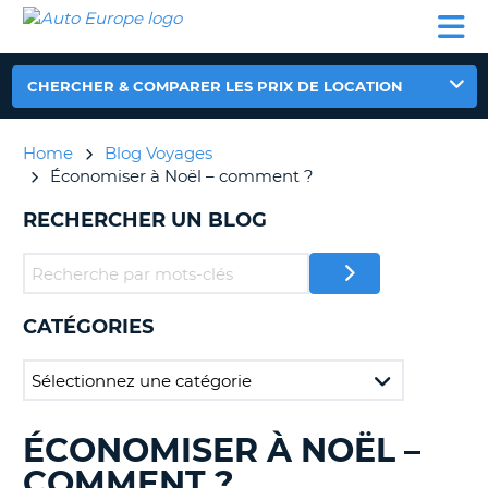
AUTO
LOCATION
LOCATION
CAMPING-
SUPPORT
EUROPE
DE
DE
PARTENAIRES
CAR
CLIENT
VOITURE
VOITURE
CHERCHER & COMPARER LES PRIX DE LOCATION
CAMPING-
CAR
Home
Blog Voyages
PARTENAIRES
Économiser à Noël – comment ?
SUPPORT
ON
RECHERCHER UN BLOG
CLIENT
MON
COMPTE
GÉRER
CATÉGORIES
MA
RÉSERVATION
FRANCE
ÉCONOMISER À NOËL –
RECHERCHER
DES
COMMENT ?
BLOGS......