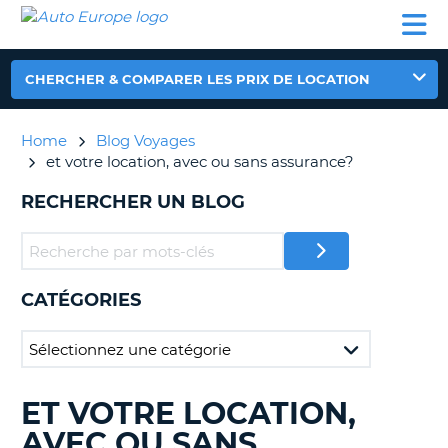
AUTO
LOCATION
LOCATION
CAMPING-
SUPPORT
EUROPE
DE
DE
PARTENAIRES
CAR
CLIENT
VOITURE
VOITURE
CHERCHER & COMPARER LES PRIX DE LOCATION
CAMPING-
CAR
Home
Blog Voyages
PARTENAIRES
et votre location, avec ou sans assurance?
SUPPORT
ON
RECHERCHER UN BLOG
CLIENT
MON
COMPTE
GÉRER
CATÉGORIES
MA
RÉSERVATION
FRANCE
ET VOTRE LOCATION,
RECHERCHER
DES
AVEC OU SANS
BLOGS......