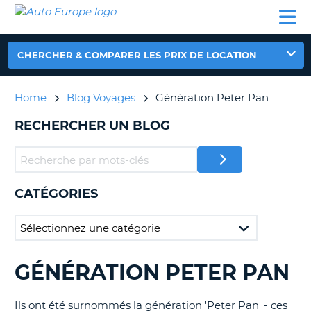
AUTO
LOCATION
LOCATION
CAMPING-
SUPPORT
EUROPE
DE
DE
PARTENAIRES
CAR
CLIENT
VOITURE
VOITURE
CHERCHER & COMPARER LES PRIX DE LOCATION
CAMPING-
CAR
Home
Blog Voyages
Génération Peter Pan
PARTENAIRES
RECHERCHER UN BLOG
SUPPORT
ON
CLIENT
MON
COMPTE
CATÉGORIES
GÉRER
MA
RÉSERVATION
FRANCE
GÉNÉRATION PETER PAN
RECHERCHER
DES
BLOGS......
Ils ont été surnommés la génération 'Peter Pan' - ces