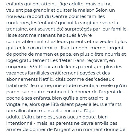
enfants qui ont atteint l'âge adulte, mais qui ne
T
veulent pas grandir et quitter la maison.Selon un
nouveau rapport du Centre pour les familles
modernes, les 'enfants' qui ont la vingtaine voire la
trentaine, ont souvent été surprotégés par leur famille.
Ils se sont maintenant habitués à vivre
confortablement chez leurs parents et ne veulent plus
quitter le cocon familial. Ils attendent même l'argent
de poche de maman et papa, en plus d'être nourris et
logés gratuitement.Les 'Peter Pans' reçoivent, en
moyenne, 534 € par an de leurs parents, en plus des
vacances familiales entièrement payées et des
abonnements Netflix, cités comme des 'cadeaux
habituels'.De même, une étude récente a révélé qu'un
parent sur quatre continuait à donner de l'argent de
poche à ses enfants, bien qu'ils aient atteint la
vingtaine, alors que 18% disent payer à leurs enfants
une allocation mensuelle encore à l'âge
adulte.L'altruisme est, sans aucun doute, bien
intentionné - mais les parents ne devraient-ils pas
arrêter de donner de l'argent à un moment donné de
H