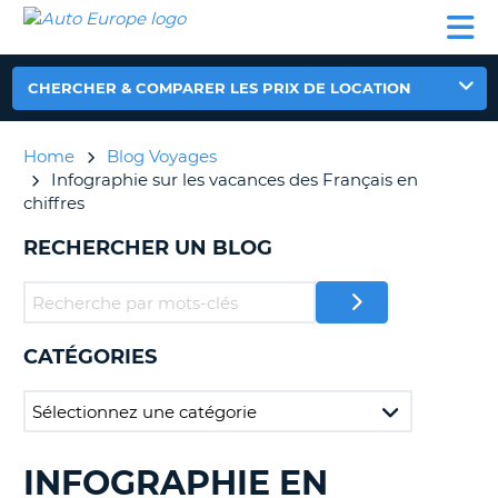
AUTO
LOCATION
LOCATION
CAMPING-
SUPPORT
EUROPE
DE
DE
PARTENAIRES
CAR
CLIENT
VOITURE
VOITURE
CHERCHER & COMPARER LES PRIX DE LOCATION
CAMPING-
CAR
Home
Blog Voyages
PARTENAIRES
Infographie sur les vacances des Français en
SUPPORT
chiffres
ON
CLIENT
RECHERCHER UN BLOG
MON
COMPTE
GÉRER
MA
CATÉGORIES
RÉSERVATION
FRANCE
INFOGRAPHIE EN
RECHERCHER
DES