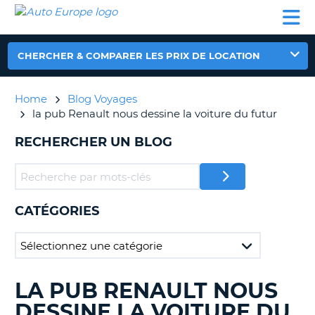
AUTO
LOCATION
LOCATION
CAMPING-
SUPPORT
EUROPE
DE
DE
PARTENAIRES
CAR
CLIENT
VOITURE
VOITURE
CHERCHER & COMPARER LES PRIX DE LOCATION
CAMPING-
CAR
Home
Blog Voyages
PARTENAIRES
la pub Renault nous dessine la voiture du futur
SUPPORT
ON
RECHERCHER UN BLOG
CLIENT
MON
COMPTE
GÉRER
CATÉGORIES
MA
RÉSERVATION
FRANCE
LA PUB RENAULT NOUS
RECHERCHER
DES
DESSINE LA VOITURE DU
BLOGS......