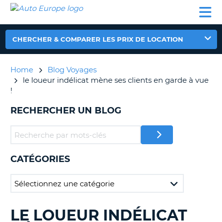
AUTO
LOCATION
LOCATION
CAMPING-
SUPPORT
EUROPE
DE
DE
PARTENAIRES
CAR
CLIENT
VOITURE
VOITURE
CHERCHER & COMPARER LES PRIX DE LOCATION
CAMPING-
CAR
Home
Blog Voyages
PARTENAIRES
le loueur indélicat mène ses clients en garde à vue
SUPPORT
!
ON
CLIENT
RECHERCHER UN BLOG
MON
COMPTE
GÉRER
MA
CATÉGORIES
RÉSERVATION
FRANCE
LE LOUEUR INDÉLICAT
RECHERCHER
DES