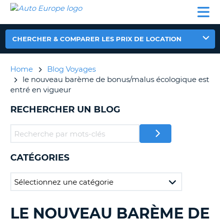
AUTO
LOCATION
LOCATION
CAMPING-
SUPPORT
EUROPE
DE
DE
PARTENAIRES
CAR
CLIENT
VOITURE
VOITURE
CHERCHER & COMPARER LES PRIX DE LOCATION
CAMPING-
CAR
Home
Blog Voyages
PARTENAIRES
le nouveau barème de bonus/malus écologique est
SUPPORT
entré en vigueur
ON
CLIENT
RECHERCHER UN BLOG
MON
COMPTE
GÉRER
MA
CATÉGORIES
RÉSERVATION
FRANCE
LE NOUVEAU BARÈME DE
RECHERCHER
DES