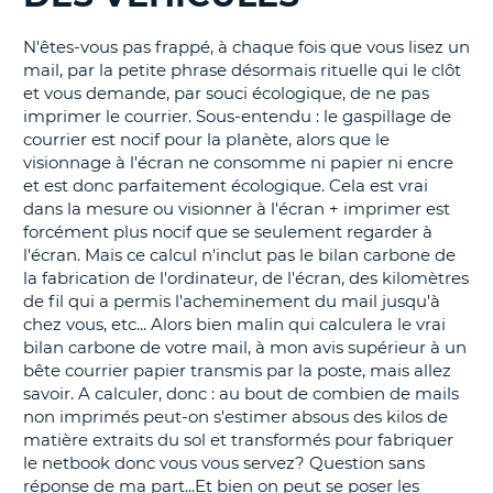
T
N'êtes-vous pas frappé, à chaque fois que vous lisez un
mail, par la petite phrase désormais rituelle qui le clôt
et vous demande, par souci écologique, de ne pas
imprimer le courrier. Sous-entendu : le gaspillage de
courrier est nocif pour la planète, alors que le
visionnage à l'écran ne consomme ni papier ni encre
et est donc parfaitement écologique. Cela est vrai
dans la mesure ou visionner à l'écran + imprimer est
forcément plus nocif que se seulement regarder à
l'écran. Mais ce calcul n'inclut pas le bilan carbone de
la fabrication de l'ordinateur, de l'écran, des kilomètres
de fil qui a permis l'acheminement du mail jusqu'à
chez vous, etc... Alors bien malin qui calculera le vrai
bilan carbone de votre mail, à mon avis supérieur à un
bête courrier papier transmis par la poste, mais allez
savoir. A calculer, donc : au bout de combien de mails
non imprimés peut-on s'estimer absous des kilos de
matière extraits du sol et transformés pour fabriquer
le netbook donc vous vous servez? Question sans
réponse de ma part...Et bien on peut se poser les
H