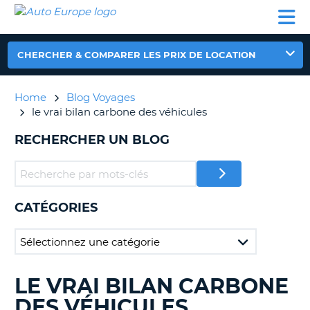
AUTO
LOCATION
LOCATION
CAMPING-
SUPPORT
EUROPE
DE
DE
PARTENAIRES
CAR
CLIENT
VOITURE
VOITURE
CHERCHER & COMPARER LES PRIX DE LOCATION
CAMPING-
CAR
Home
Blog Voyages
PARTENAIRES
le vrai bilan carbone des véhicules
SUPPORT
ON
RECHERCHER UN BLOG
CLIENT
MON
COMPTE
GÉRER
CATÉGORIES
MA
RÉSERVATION
FRANCE
LE VRAI BILAN CARBONE
RECHERCHER
DES
DES VÉHICULES
BLOGS......