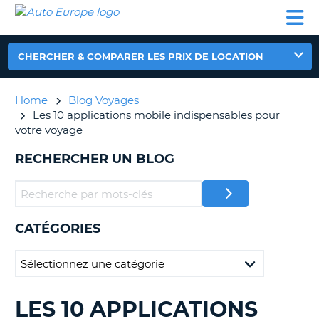
AUTO
LOCATION
LOCATION
CAMPING-
SUPPORT
EUROPE
DE
DE
PARTENAIRES
CAR
CLIENT
VOITURE
VOITURE
CHERCHER & COMPARER LES PRIX DE LOCATION
CAMPING-
CAR
Home
Blog Voyages
PARTENAIRES
Les 10 applications mobile indispensables pour
SUPPORT
votre voyage
ON
CLIENT
RECHERCHER UN BLOG
MON
COMPTE
GÉRER
MA
CATÉGORIES
RÉSERVATION
FRANCE
LES 10 APPLICATIONS
RECHERCHER
DES