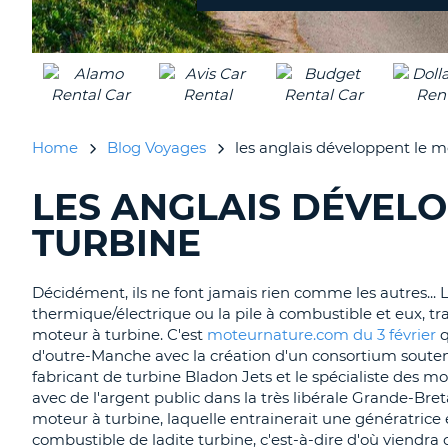
Home
Blog Voyages
les anglais développent le m
LES ANGLAIS DÉVEL
RECHERCHER
DES
TURBINE
BLOGS......
Décidément, ils ne font jamais rien comme les autres... 
thermique/électrique ou la pile à combustible et eux, tra
moteur à turbine. C'est
moteurnature.com du 3 février
q
d'outre-Manche avec la création d'un consortium souten
fabricant de turbine Bladon Jets et le spécialiste des 
avec de l'argent public dans la très libérale Grande-Breta
moteur à turbine, laquelle entrainerait une génératrice él
combustible de ladite turbine, c'est-à-dire d'où viendra 