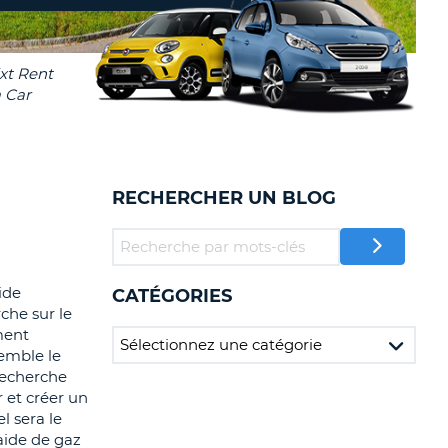
TION
NCES DE VOYAGES &
AFFILIÉS
TÈRES
U
CONNEXION
TÈRE
RECHERCHER UN BLOG
CULE
ALISER
ide
CATÉGORIES
TÈRE
che sur le
CULE
ment
emble le
L
recherche
r et créer un
E
l sera le
'aide de gaz