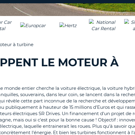
8-
VÉRIFICA
AGE
16
DU
CARAC
NOUVEA
AU
MOT
MOINS
DE
oteur à turbine
UN
PASSE
CARAC
OPPENT LE MOTEUR À
MAJUS
AU
MOINS
RÉINITI
LE
UN
MOT
Le monde entier cherche la voiture électrique, la voiture hybr
CARAC
DE
nquilles, souverains, dans leur coin, se lancent dans la recher
PASSE
MINUS
ui révèle cette part inconnue de la recherche et développe
AU
u publiquement à hauteur de 15 millions d'Euros et qui rass
MOINS
CANCE
moteurs électriques SR Drives. Un financement d'un projet de 
UN
gne, mais oui si c'est pour la bonne cause ! Objectif : innove
CHIFFR
ectrique, laquelle entrainerait les roues. Plus qu'à savoir que
AU
concrètement l'énergie. Et bien les turbines fonctionnent à l