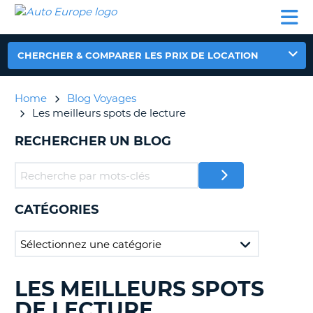
AUTO
LOCATION
LOCATION
CAMPING-
SUPPORT
EUROPE
DE
DE
PARTENAIRES
CAR
CLIENT
VOITURE
VOITURE
CHERCHER & COMPARER LES PRIX DE LOCATION
CAMPING-
CAR
Home
Blog Voyages
PARTENAIRES
Les meilleurs spots de lecture
SUPPORT
ON
RECHERCHER UN BLOG
CLIENT
MON
COMPTE
GÉRER
CATÉGORIES
MA
RÉSERVATION
FRANCE
LES MEILLEURS SPOTS
RECHERCHER
DES
DE LECTURE
BLOGS......