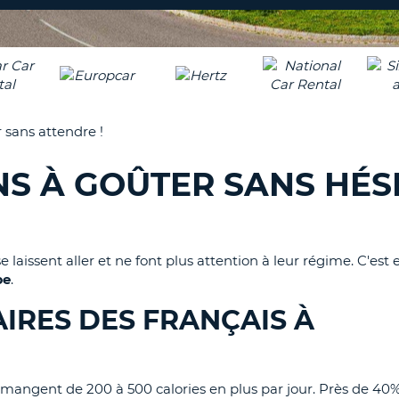
8-
VÉRIFICA
AGE
16
DU
CARAC
NOUVEA
AU
MOT
MOINS
DE
 sans attendre !
UN
PASSE
CARAC
S À GOÛTER SANS HÉS
MAJUS
AU
MOINS
RÉINITI
LE
UN
MOT
 laissent aller et ne font plus attention à leur régime. C'est 
CARAC
DE
pe
.
PASSE
MINUS
AU
IRES DES FRANÇAIS À
MOINS
CANCE
UN
CHIFFR
AU
 mangent de 200 à 500 calories en plus par jour. Près de 40