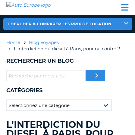
AUTO
LOCATION
LOCATION
CAMPING-
SUPPORT
EUROPE
DE
DE
PARTENAIRES
CAR
CLIENT
VOITURE
VOITURE
CHERCHER & COMPARER LES PRIX DE LOCATION
CAMPING-
CAR
Home
Blog Voyages
PARTENAIRES
L'interdiction du diesel à Paris, pour ou contre ?
SUPPORT
ON
RECHERCHER UN BLOG
CLIENT
MON
COMPTE
GÉRER
CATÉGORIES
MA
RÉSERVATION
FRANCE
L'INTERDICTION DU
RECHERCHER
DES
DIESEL À PARIS, POUR
BLOGS......