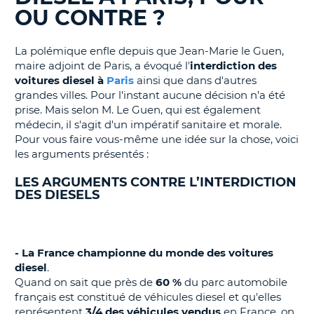
OU CONTRE ?
T
La polémique enfle depuis que Jean-Marie le Guen,
maire adjoint de Paris, a évoqué l'
interdiction des
voitures diesel à
Paris
ainsi que dans d'autres
grandes villes. Pour l’instant aucune décision n’a été
prise. Mais selon M. Le Guen, qui est également
médecin, il s'agit d'un impératif sanitaire et morale.
Pour vous faire vous-même une idée sur la chose, voici
les arguments présentés :
LES ARGUMENTS CONTRE L’INTERDICTION
DES DIESELS
- La France championne du monde des voitures
diesel
.
Quand on sait que près de
60 %
du parc automobile
français est constitué de véhicules diesel et qu'elles
représentent
3/4 des véhicules vendus
en France, on
H