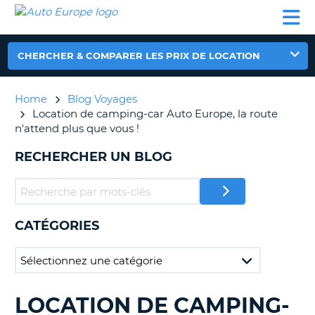
AUTO
LOCATION
LOCATION
CAMPING-
SUPPORT
EUROPE
DE
DE
PARTENAIRES
CAR
CLIENT
VOITURE
VOITURE
CHERCHER & COMPARER LES PRIX DE LOCATION
CAMPING-
CAR
Home
Blog Voyages
PARTENAIRES
Location de camping-car Auto Europe, la route
SUPPORT
n'attend plus que vous !
ON
CLIENT
RECHERCHER UN BLOG
MON
COMPTE
GÉRER
MA
CATÉGORIES
RÉSERVATION
FRANCE
LOCATION DE CAMPING-
RECHERCHER
DES