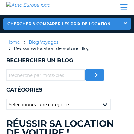
AUTO
LOCATION
LOCATION
CAMPING-
SUPPORT
EUROPE
DE
DE
PARTENAIRES
CAR
CLIENT
VOITURE
VOITURE
CHERCHER & COMPARER LES PRIX DE LOCATION
CAMPING-
CAR
Home
Blog Voyages
PARTENAIRES
Réussir sa location de voiture Blog
SUPPORT
ON
RECHERCHER UN BLOG
CLIENT
MON
COMPTE
GÉRER
CATÉGORIES
MA
RÉSERVATION
FRANCE
RÉUSSIR SA LOCATION
RECHERCHER
DES
DE VOITURE !
BLOGS......